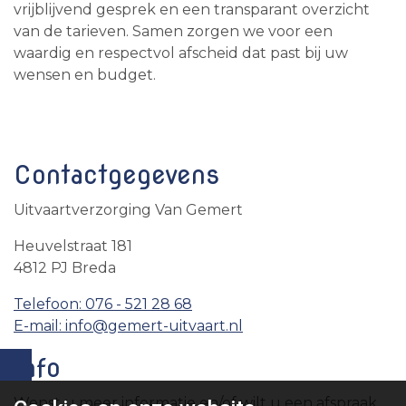
vrijblijvend gesprek en een transparant overzicht
van de tarieven. Samen zorgen we voor een
waardig en respectvol afscheid dat past bij uw
wensen en budget.
Contactgegevens
Uitvaartverzorging Van Gemert
Heuvelstraat 181
4812 PJ Breda
Telefoon: 076 - 521 28 68
E-mail: info@gemert-uitvaart.nl
Info
Wenst u meer informatie en/of wilt u een afspraak