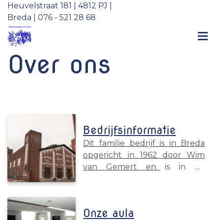
Heuvelstraat 181 | 4812 PJ |
Breda | 076 - 521 28 68
Over ons
Bedrijfsinformatie
Dit familie bedrijf is in Breda
opgericht in 1962 door Wim
van Gemert en is in de
afgelopen decennia een
belangrijke steun en
toeverlaat gebleken voor
Onze aula
nabestaanden bij het op